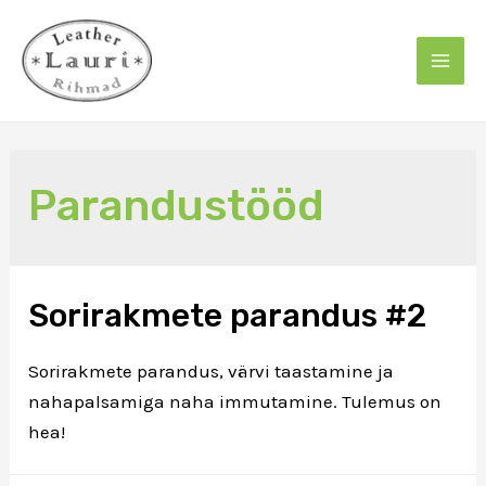
Skip
to
content
Mai
Men
Parandustööd
Sorirakmete parandus #2
Sorirakmete parandus, värvi taastamine ja
nahapalsamiga naha immutamine. Tulemus on
hea!