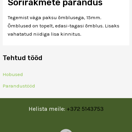
Sorirakmete parandus
Tegemist väga paksu õmblusega, 15mm.
Õmblused on topelt, edasi-tagasi õmblus. Lisaks
vahatatud niidiga lisa kinnitus.
Tehtud tööd
Hobused
Parandustööd
Helista meile:
+372 5143753