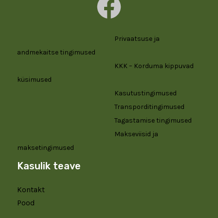
Privaatsuse ja
andmekaitse tingimused
KKK – Korduma kippuvad
küsimused
Kasutustingimused
Transporditingimused
Tagastamise tingimused
Makseviisid ja
maksetingimused
Kasulik teave
Kontakt
Pood