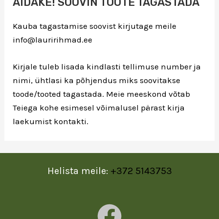
AIDAKE! SOOVIN TOOTE TAGASTADA
Kauba tagastamise soovist kirjutage meile
info@lauririhmad.ee
Kirjale tuleb lisada kindlasti tellimuse number ja
nimi, ühtlasi ka põhjendus miks soovitakse
toode/tooted tagastada. Meie meeskond võtab
Teiega kohe esimesel võimalusel pärast kirja
laekumist kontakti.
Helista meile:
+372 5143753