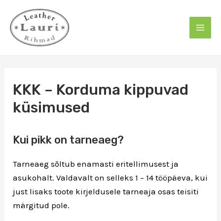
Skip
to
content
Mai
Men
KKK – Korduma kippuvad
küsimused
Kui pikk on tarneaeg?
Tarneaeg sõltub enamasti eritellimusest ja
asukohalt. Valdavalt on selleks 1 – 14 tööpäeva, kui
just lisaks toote kirjeldusele tarneaja osas teisiti
märgitud pole.