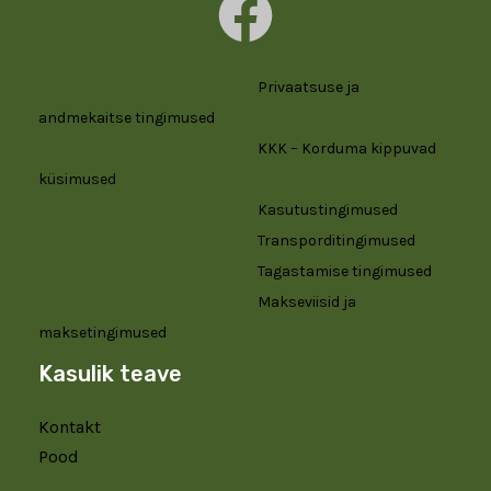
Privaatsuse ja
andmekaitse tingimused
KKK – Korduma kippuvad
küsimused
Kasutustingimused
Transporditingimused
Tagastamise tingimused
Makseviisid ja
maksetingimused
Kasulik teave
Kontakt
Pood