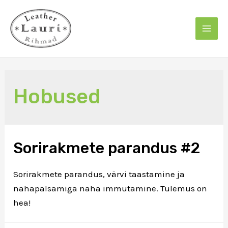
Skip
to
content
Mai
Men
Hobused
Sorirakmete parandus #2
Sorirakmete parandus, värvi taastamine ja
nahapalsamiga naha immutamine. Tulemus on
hea!