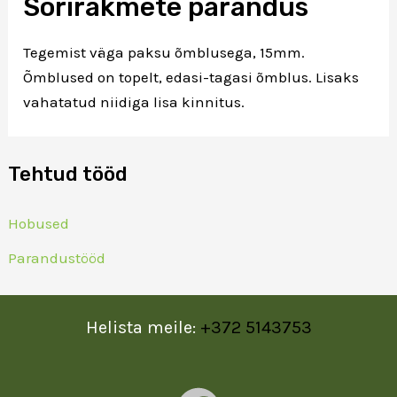
Sorirakmete parandus
Tegemist väga paksu õmblusega, 15mm.
Õmblused on topelt, edasi-tagasi õmblus. Lisaks
vahatatud niidiga lisa kinnitus.
Tehtud tööd
Hobused
Parandustööd
Helista meile:
+372 5143753