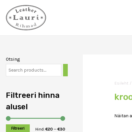
Skip
to
content
Otsing
Esileht
/
Filtreeri hinna
kro
alusel
Näitan 
Filtreeri
M
M
Hind:
€20
—
€30