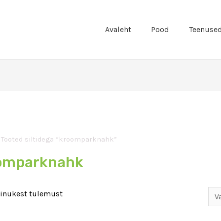
Avaleht
Pood
Teenuse
 Tooted siltidega “kroomparknahk”
omparknahk
ainukest tulemust